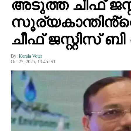
അടുത്ത ചീഫ് ജസ്റ
സൂര്യകാന്തിൻ്റ
ചീഫ് ജസ്റ്റിസ് 
By:
Kerala Voter
Oct 27, 2025, 13:45 IST