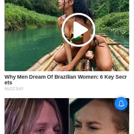
'കാതങ്ങൾ ദൂരെ'; 'ഇറ്റ്സ് എ
മെഡിക്കൽ മിറാക്കിൾ' ആദ്യ
ഗാനം പുറത്ത്