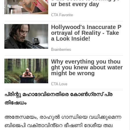
പ്രിന്റു മഹാദേവിനെതിരെ കോൺഗ്രസ് പ്ര
തിഷേധം
അതേസമയം, രാഹുൽ ഗാന്ധിയെ വധിക്കുമെന്ന
ബിജെപി വക്താവിൻ്റെ ഭീഷണി ദേശീയ തല