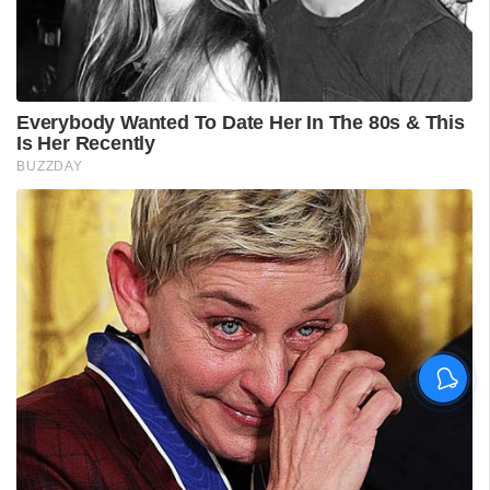
വിദ്യാർഥിയെ മർദിച്ചെന്ന
പരാതിയിൽ പാലക്കാട്
അധ്യാപകനെ
സസ്‌പെൻഡ് ചെയ്തു