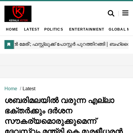
HOME
LATEST
POLITICS
ENTERTAINMENT
GLOBAL MA
Home
Latest
ശബരിമലയിൽ വരുന്ന എല്ലാ
ഭക്തർക്കും ദർശന
സൗകര്യമൊരുക്കുമെന്ന്
ദേവസ്വം മന്ത്രി കെ.മുരളീധരൻ