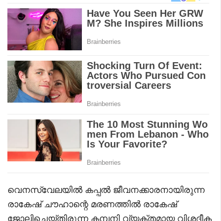
വെനസ്വേലയിൽ കപ്പൽ ജീവനക്കാരനായിരുന്ന
രാകേഷ് ചൗഹാന്റെ മരണത്തിൽ രാകേഷ്
ജോലിചെയ്തിരുന്ന കമ്പനി വ്യക്തമായ വിശദീക