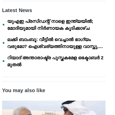
Latest News
യുഎഇ പ്രസിഡന്റ് നാളെ ഇന്ത്യയിൽ;
മോദിയുമായി നിർണായക കൂടിക്കാഴ്ച
ലക്കി ബാംബൂ: വീട്ടിൽ വെച്ചാൽ ഭാഗ്യം
വരുമോ? ഐശ്വര്യത്തിനായുള്ള വാസ്തു,
ഫെങ് ഷൂയി വിശ്വാസങ്ങൾ
റിയാദ് അന്താരാഷ്ട്ര പുസ്തകമേള ഒക്ടോബർ 2
മുതൽ
You may also like