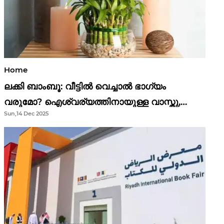
Home
ലക്കി ബാംബൂ: വീട്ടിൽ വെച്ചാൽ ഭാഗ്യം
വരുമോ? ഐശ്വര്യത്തിനായുള്ള വാസ്തു,
Sun,14 Dec 2025
ഫെങ് ഷൂയി വിശ്വാസങ്ങൾ