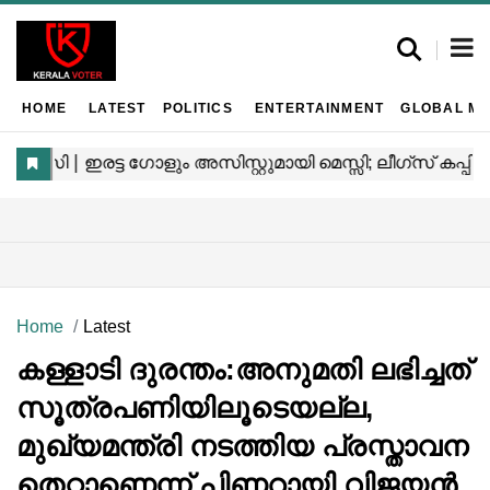
HOME
LATEST
POLITICS
ENTERTAINMENT
GLOBAL MA
Home
Latest
കള്ളാടി ദുരന്തം:അനുമതി ലഭിച്ചത്
സൂത്രപണിയിലൂടെയല്ല,
മുഖ്യമന്ത്രി നടത്തിയ പ്രസ്താവന
തെറ്റാണെന്ന് പിണറായി വിജയൻ