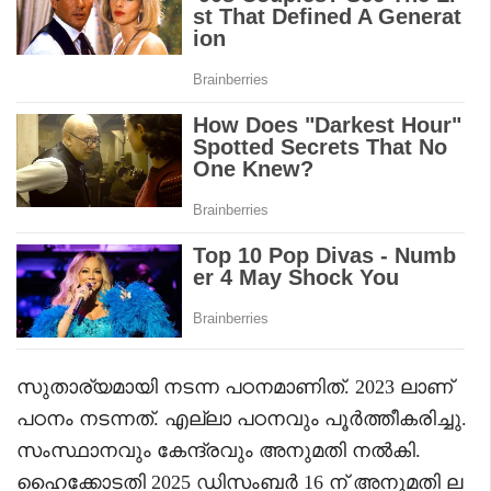
സുതാര്യമായി നടന്ന പഠനമാണിത്. 2023 ലാണ്
പഠനം നടന്നത്. എല്ലാ പഠനവും പൂർത്തീകരിച്ചു.
സംസ്ഥാനവും കേന്ദ്രവും അനുമതി നൽകി.
ഹൈക്കോടതി 2025 ഡിസംബർ 16 ന് അനുമതി ല