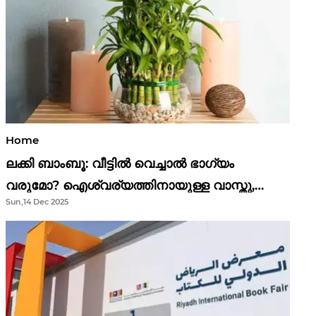
Home
ലക്കി ബാംബൂ: വീട്ടിൽ വെച്ചാൽ ഭാഗ്യം
വരുമോ? ഐശ്വര്യത്തിനായുള്ള വാസ്തു,
Sun,14 Dec 2025
ഫെങ് ഷൂയി വിശ്വാസങ്ങൾ