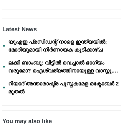
Latest News
യുഎഇ പ്രസിഡന്റ് നാളെ ഇന്ത്യയിൽ;
മോദിയുമായി നിർണായക കൂടിക്കാഴ്ച
ലക്കി ബാംബൂ: വീട്ടിൽ വെച്ചാൽ ഭാഗ്യം
വരുമോ? ഐശ്വര്യത്തിനായുള്ള വാസ്തു,
ഫെങ് ഷൂയി വിശ്വാസങ്ങൾ
റിയാദ് അന്താരാഷ്ട്ര പുസ്തകമേള ഒക്ടോബർ 2
മുതൽ
You may also like