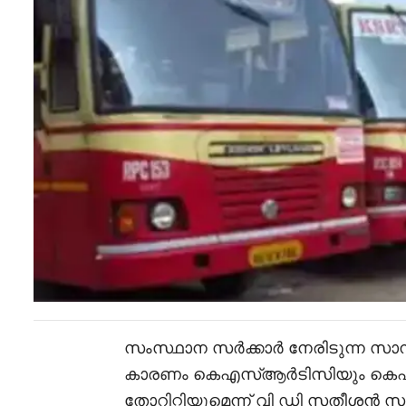
സംസ്ഥാന സർക്കാർ നേരിടുന്ന സാമ്പ
കാരണം കെഎസ്ആർടിസിയും കെഎസ
തോറിറ്റിയുമെന്ന് വി ഡി സതീശൻ സർ