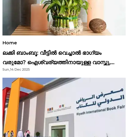
Home
ലക്കി ബാംബൂ: വീട്ടിൽ വെച്ചാൽ ഭാഗ്യം
വരുമോ? ഐശ്വര്യത്തിനായുള്ള വാസ്തു,
Sun,14 Dec 2025
ഫെങ് ഷൂയി വിശ്വാസങ്ങൾ