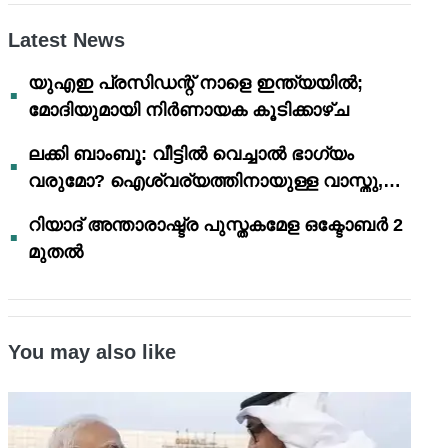
Latest News
യുഎഇ പ്രസിഡന്റ് നാളെ ഇന്ത്യയിൽ;
മോദിയുമായി നിർണായക കൂടിക്കാഴ്ച
ലക്കി ബാംബൂ: വീട്ടിൽ വെച്ചാൽ ഭാഗ്യം
വരുമോ? ഐശ്വര്യത്തിനായുള്ള വാസ്തു,
ഫെങ് ഷൂയി വിശ്വാസങ്ങൾ
റിയാദ് അന്താരാഷ്ട്ര പുസ്തകമേള ഒക്ടോബർ 2
മുതൽ
You may also like