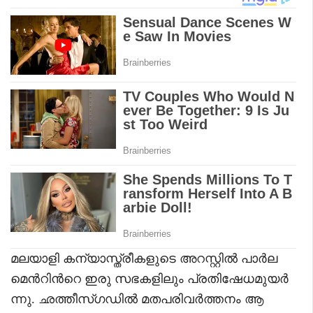
മലയാളി കന്യാസ്ത്രീകളുടെ അറസ്റ്റിൽ പാർല
മെൻറിൻറെ ഇരു സഭകളിലും പ്രതിഷേധമുയർ
ന്നു. ഛത്തീസ്ഗഡിൽ മതപരിവർത്തനം ആ