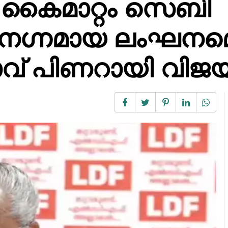
 കൈമാറ്റം സെബി
ന​ഗ്നമായ ലംഘനമെന
ാവ് പിണറായി വി