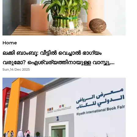
Home
ലക്കി ബാംബൂ: വീട്ടിൽ വെച്ചാൽ ഭാഗ്യം
വരുമോ? ഐശ്വര്യത്തിനായുള്ള വാസ്തു,
Sun,14 Dec 2025
ഫെങ് ഷൂയി വിശ്വാസങ്ങൾ