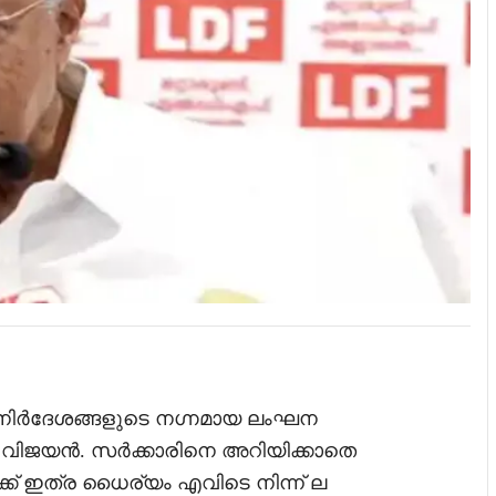
നിർദേശങ്ങളുടെ ന​ഗ്നമായ ലംഘന
യി വിജയൻ. സർക്കാരിനെ അറിയിക്കാതെ
ക് ഇത്ര ധൈര്യം എവിടെ നിന്ന് ല