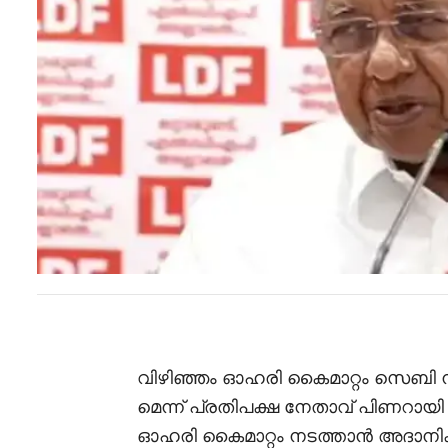
വിഴിഞ്ഞം ഓഹരി കൈമാറ്റം സെബി 
മെന്ന് പ്രതിപക്ഷ നേതാവ് പിണറാ
ഓഹരി കൈമാറ്റം നടത്താൻ അദാനിക്