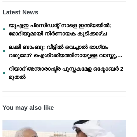
Latest News
യുഎഇ പ്രസിഡന്റ് നാളെ ഇന്ത്യയിൽ;
മോദിയുമായി നിർണായക കൂടിക്കാഴ്ച
ലക്കി ബാംബൂ: വീട്ടിൽ വെച്ചാൽ ഭാഗ്യം
വരുമോ? ഐശ്വര്യത്തിനായുള്ള വാസ്തു,
ഫെങ് ഷൂയി വിശ്വാസങ്ങൾ
റിയാദ് അന്താരാഷ്ട്ര പുസ്തകമേള ഒക്ടോബർ 2
മുതൽ
You may also like