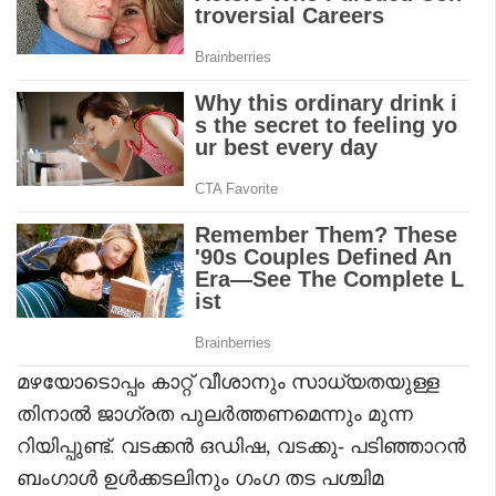
മഴയോടൊപ്പം കാറ്റ് വീശാനും സാധ്യതയുള്ള
തിനാൽ ജാഗ്രത പുലർത്തണമെന്നും മുന്ന
റിയിപ്പുണ്ട്. വടക്കൻ ഒഡിഷ, വടക്കു- പടിഞ്ഞാറൻ
ബംഗാൾ ഉൾക്കടലിനും ഗംഗ തട പശ്ചിമ