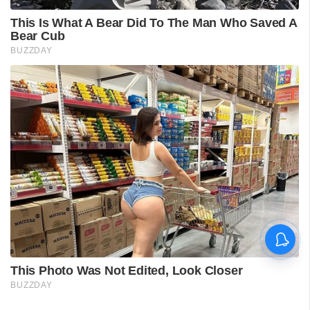
വിദ്യാർഥിയെ മർദിച്ചെന്ന
പരാതിയിൽ പാലക്കാട്
അധ്യാപകനെ
സസ്‌പെൻഡ് ചെയ്തു