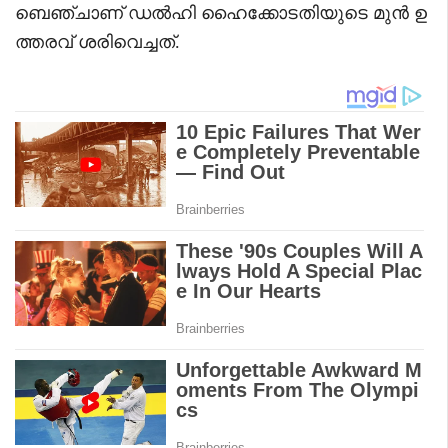
ബെഞ്ചാണ് ഡൽഹി ഹൈക്കോടതിയുടെ മുൻ ഉ
ത്തരവ് ശരിവെച്ചത്.