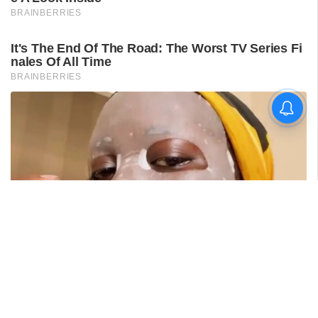
ലഹരികേസ് പ്രതികളായ
സ്ത്രീകളുടെ ദൃശ്യങ്ങൾ
പകർത്തി പ്രചരിപ്പിക്കരുത്:
എക്സൈസ്
ഉദ്യോഗസ്ഥർക്ക് പുതിയ
മാർഗനിർദേശം