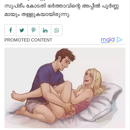
സുപ്രീം കോടതി ഭർത്താവിന്റെ അപ്പീൽ പൂർണ്ണ
മായും തള്ളുകയായിരുന്നു.