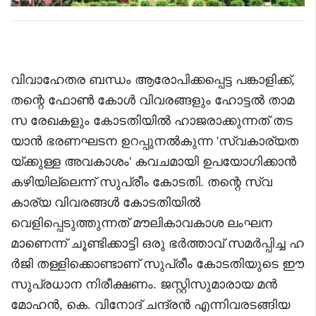
വിവാഹേതര ബന്ധം ആരോപിക്കപ്പെട്ട പങ്കാളിക്ക്,
തന്റെ ഫോൺ കോൾ വിവരങ്ങളും ഹോട്ടൽ താമ
സ രേഖകളും കോടതിയിൽ ഹാജരാക്കുന്നത് തട
യാൻ ഭരണഘടന ഉറപ്പുനൽകുന്ന 'സ്വകാര്യത
യ്ക്കുള്ള അവകാശം' കവചമായി ഉപയോഗിക്കാൻ
കഴിയില്ലെന്ന് സുപ്രീം കോടതി. തന്റെ സ്വ
കാര്യ വിവരങ്ങൾ കോടതിയിൽ
വെളിപ്പെടുത്തുന്നത് മൗലികാവകാശ ലംഘന
മാണെന്ന് ചൂണ്ടിക്കാട്ടി ഒരു ഭർത്താവ് സമർപ്പിച്ച ഹ
ർജി തള്ളിക്കൊണ്ടാണ് സുപ്രീം കോടതിയുടെ ഈ
സുപ്രധാന നിരീക്ഷണം. ജസ്റ്റിസുമാരായ മൻ
മോഹൻ, കെ. വിനോദ് ചന്ദ്രൻ എന്നിവരടങ്ങിയ