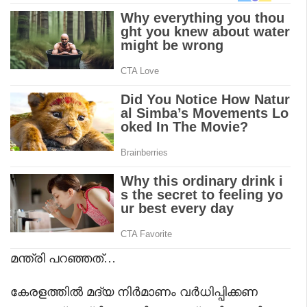
മന്ത്രി പറഞ്ഞത്…
കേരളത്തിൽ മദ്യ നിർമാണം വർധിപ്പിക്കണ