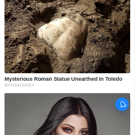
'കാതങ്ങൾ ദൂരെ'; 'ഇറ്റ്സ് എ
മെഡിക്കൽ മിറാക്കിൾ' ആദ്യ
ഗാനം പുറത്ത്