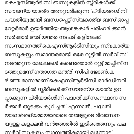
കെഎസ്ആർടിസി ബസുകളിൽ സ്ത്രീകൾക്ക്
സൗജന്യ യാത്ര അനുവദിക്കുന്ന 'പ്രിയദർശിനി'
പദ്ധതിയുമായി ബന്ധപ്പെട്ട് സ്വകാര്യ ബസ് ഓപ്പ
റേറ്റർമാർ ഉയർത്തിയ ആശങ്കകൾ പരിഹരിക്കാൻ
സർക്കാർ അടിയന്തര നടപടികളിലേക്ക്.
സംസ്ഥാനത്ത് കെഎസ്ആർടിസിയും സ്വകാര്യ
ബസുകളും സമാന്തരമായി ഒരേ റൂട്ടിൽ സർവീസ്
നടത്തുന്ന മേഖലകൾ കണ്ടെത്താൻ റൂട്ട് മാപ്പിങ് ന
ടത്തുമെന്ന് ഗതാഗത മന്ത്രി സിപി ജോൺ.ക
ഴിഞ്ഞ മാസമാണ് കെഎസ്ആർടിസി ഓർഡിനറി
ബസുകളിൽ സ്ത്രീകൾക്ക് സൗജന്യ യാത്ര ഉറ
പ്പാക്കുന്ന പ്രിയദർശിനി പദ്ധതിക്ക് സംസ്ഥാന സ
ർക്കാർ തുടക്കം കുറിച്ചത്. എന്നാൽ, പദ്ധതി
യാഥാർത്ഥ്യമായതോടെ തങ്ങളുടെ ദിവസേന
യുള്ള കളക്ഷൻ വൻതോതിൽ ഇടിഞ്ഞെന്നും പല
സർവീസുകളും സാമ്പത്തികമായി മുന്നോട്ട്