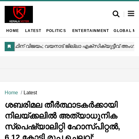
HOME
LATEST
POLITICS
ENTERTAINMENT
GLOBAL MA
Home
Latest
ശബരിമല തീര്‍ത്ഥാടകര്‍ക്കായി
നിലയ്ക്കലില്‍ അത്യാധുനിക
സ്‌പെഷ്യാലിറ്റി ഹോസ്പിറ്റല്‍,
6.12 കോടി രൂപ ചെലവ്;