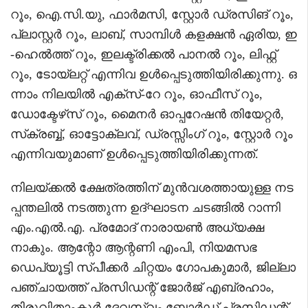
റൂം, ഐ.സി.യു, ഫാര്‍മസി, സ്റ്റോര്‍ ഡ്രസിങ് റൂം,
പ്ലാസ്റ്റര്‍ റൂം, ലാബ്, സാമ്പിള്‍ കളക്ഷന്‍ ഏരിയ, ഇ
-ഹെല്‍ത്ത് റൂം, ഇലക്ട്രിക്കല്‍ പാനല്‍ റൂം, ലിഫ്റ്റ്
റൂം, ടോയ്‌ലറ്റ് എന്നിവ ഉള്‍പ്പെടുത്തിയിരിക്കുന്നു. ഒ
ന്നാം നിലയില്‍ എക്‌സ്-റേ റൂം, ഓഫീസ് റൂം,
ഡോക്ടേഴ്‌സ് റൂം, മൈനര്‍ ഓപ്പറേഷന്‍ തിയേറ്റര്‍,
സ്‌ക്രബ്ബ്, ഓട്ടോക്ലവ്, ഡ്രസ്സിംഗ് റൂം, സ്റ്റോര്‍ റൂം
എന്നിവയുമാണ് ഉള്‍പ്പെടുത്തിയിരിക്കുന്നത്.
നിലയ്ക്കല്‍ ക്ഷേത്രത്തിന് മുന്‍വശത്തായുള്ള നട
പ്പന്തലില്‍ നടത്തുന്ന ഉദ്ഘാടന ചടങ്ങില്‍ റാന്നി
എം.എല്‍.എ. പ്രമോദ് നാരായണ്‍ അധ്യക്ഷ
നാകും. ആന്റോ ആന്റണി എംപി, നിയമസഭ
ഡെപ്യൂട്ടി സ്പീക്കര്‍ ചിറ്റയം ഗോപകുമാര്‍, ജില്ലാ
പഞ്ചായത്ത് പ്രസിഡന്റ് ജോര്‍ജ് എബ്രഹാം,
തിരുവിതാംകൂര്‍ ദേവസ്വം ബോര്‍ഡ് പ്രസിഡന്റ്