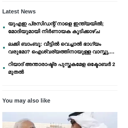
Latest News
യുഎഇ പ്രസിഡന്റ് നാളെ ഇന്ത്യയിൽ;
മോദിയുമായി നിർണായക കൂടിക്കാഴ്ച
ലക്കി ബാംബൂ: വീട്ടിൽ വെച്ചാൽ ഭാഗ്യം
വരുമോ? ഐശ്വര്യത്തിനായുള്ള വാസ്തു,
ഫെങ് ഷൂയി വിശ്വാസങ്ങൾ
റിയാദ് അന്താരാഷ്ട്ര പുസ്തകമേള ഒക്ടോബർ 2
മുതൽ
You may also like