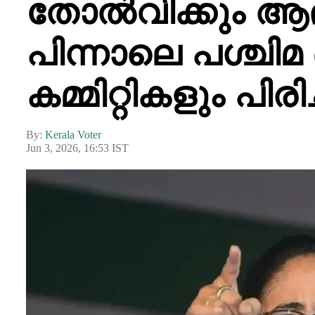
തോൽവിക്കും ആഭ്
പിന്നാലെ പശ്ചി
കമ്മിറ്റികളും പിരി
By:
Kerala Voter
Jun 3, 2026, 16:53 IST