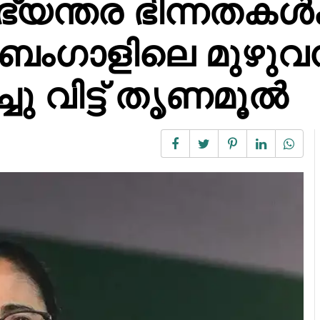
യന്തര ഭിന്നതകൾക
മ ബംഗാളിലെ മുഴു
ച്ചു വിട്ട് തൃണമൂൽ