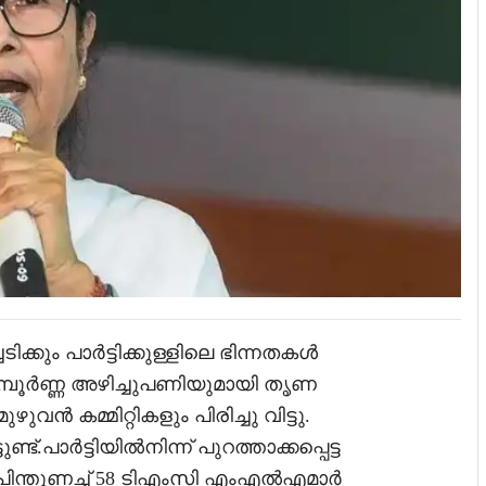
ക്കും പാർട്ടിക്കുള്ളിലെ ഭിന്നതകൾ
സമ്പൂർണ്ണ അഴിച്ചുപണിയുമായി തൃണ
ൻ കമ്മിറ്റികളും പിരിച്ചു വിട്ടു.
ട്.പാർട്ടിയിൽനിന്ന് പുറത്താക്കപ്പെട്ട
്തുണച്ച് 58 ടിഎംസി എംഎൽഎമാർ