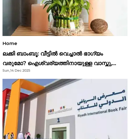
Home
ലക്കി ബാംബൂ: വീട്ടിൽ വെച്ചാൽ ഭാഗ്യം
വരുമോ? ഐശ്വര്യത്തിനായുള്ള വാസ്തു,
Sun,14 Dec 2025
ഫെങ് ഷൂയി വിശ്വാസങ്ങൾ