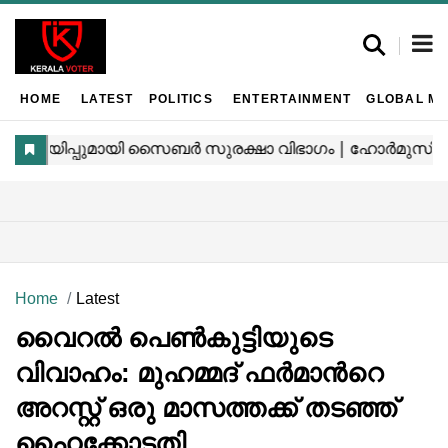
HOME
LATEST
POLITICS
ENTERTAINMENT
GLOBAL MA
Home
Latest
വൈറൽ പെൺകുട്ടിയുടെ
വിവാഹം: മുഹമ്മദ് ഫർമാന്‍റെ
അറസ്റ്റ് ഒരു മാസത്തക്ക് തടഞ്ഞ്
ഹൈക്കോടതി