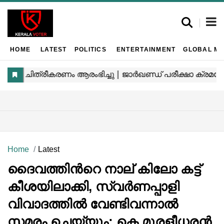
HOME
LATEST
POLITICS
ENTERTAINMENT
GLOBAL MA
Home
Latest
ദൈവത്തിന്‍റെ നാല് കിലോ കട്ട്
കീശയിലാക്കി, സ്വർണപ്പാളി
വിവാദത്തിൽ വേണ്ടിവന്നാൽ
സമരം ചെയ്യും: കെ മുരളീധരൻ