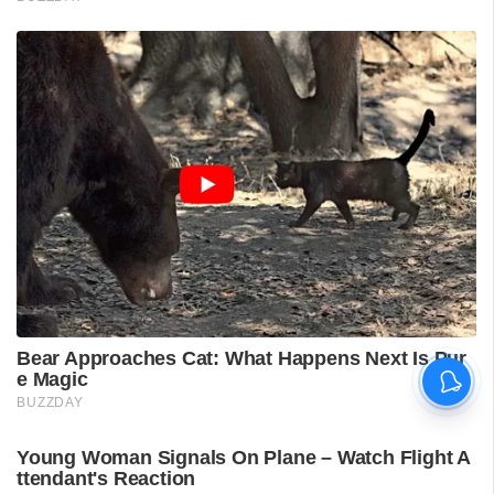
ടി ജി മോഹന്‍ദാസിന്റെ
അറസ്റ്റ് രേഖപ്പെടുത്തി; ഇന്ന്
കോടതിയില്‍ ഹാജരാക്കും