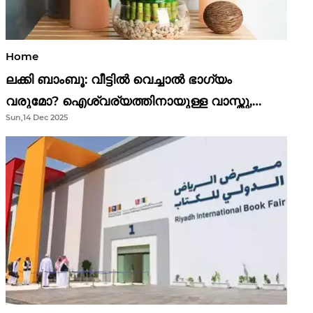
Home
ലക്കി ബാംബൂ: വീട്ടിൽ വെച്ചാൽ ഭാഗ്യം
വരുമോ? ഐശ്വര്യത്തിനായുള്ള വാസ്തു,
Sun,14 Dec 2025
ഫെങ് ഷൂയി വിശ്വാസങ്ങൾ