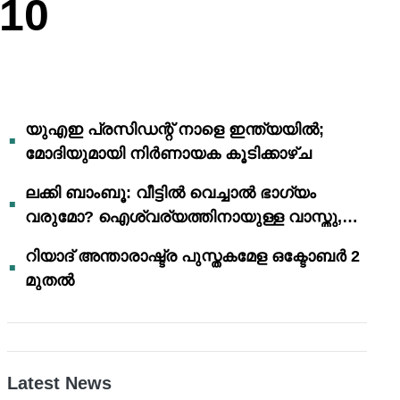
 10
യുഎഇ പ്രസിഡന്റ് നാളെ ഇന്ത്യയിൽ;
മോദിയുമായി നിർണായക കൂടിക്കാഴ്ച
ലക്കി ബാംബൂ: വീട്ടിൽ വെച്ചാൽ ഭാഗ്യം
വരുമോ? ഐശ്വര്യത്തിനായുള്ള വാസ്തു,
ഫെങ് ഷൂയി വിശ്വാസങ്ങൾ
റിയാദ് അന്താരാഷ്ട്ര പുസ്തകമേള ഒക്ടോബർ 2
മുതൽ
Latest News