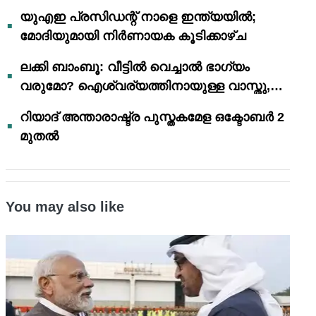
യുഎഇ പ്രസിഡന്റ് നാളെ ഇന്ത്യയിൽ;
മോദിയുമായി നിർണായക കൂടിക്കാഴ്ച
ലക്കി ബാംബൂ: വീട്ടിൽ വെച്ചാൽ ഭാഗ്യം
വരുമോ? ഐശ്വര്യത്തിനായുള്ള വാസ്തു,
ഫെങ് ഷൂയി വിശ്വാസങ്ങൾ
റിയാദ് അന്താരാഷ്ട്ര പുസ്തകമേള ഒക്ടോബർ 2
മുതൽ
You may also like