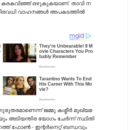
 കരകവിഞ്ഞ് ഒഴുകുകയാണ്. താവി ന
്ന നിരവധി വാഹനങ്ങൾ അപകടത്തിൽ
ുരുതരമാണെന്ന് ജമ്മു കശ്മീർ മുഖ്യമ
കയും അടിയന്തിര യോഗം ചേർന്ന് സ്ഥിതി
്ത് ഫോൺ - ഇന്റർനെറ്റ് ബന്ധവും