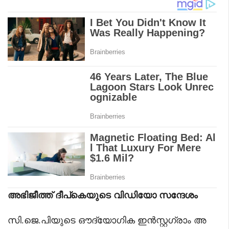
അഭിജീത്ത് ദീപ്കെയുടെ വിഡിയോ സന്ദേശം
സി.ജെ.പിയുടെ ഔദ്യോഗിക ഇൻസ്റ്റഗ്രാം അ