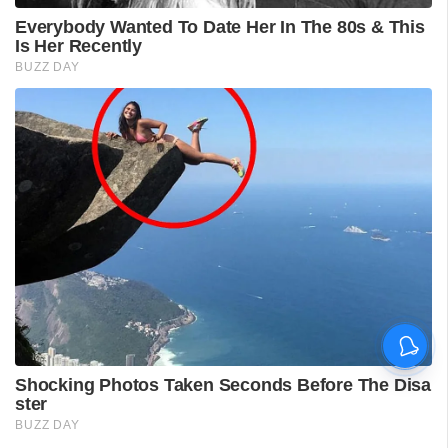
കുഞ്ചാക്കോ ബോബൻ-
മാർട്ടിൻ പ്രക്കാട്ട്
കൂട്ടുകെട്ടിൽ 'ഹെയ്ൽ മേരി';
ഫസ്റ്റ്ലുക്ക് പോസ്റ്റർ
പുറത്തിറങ്ങി