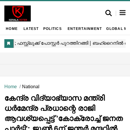
HOME
LATEST
POLITICS
ENTERTAINMENT
GLOBAL MA
Home
National
കേന്ദ്ര വിദ്യാഭ്യാസ മന്ത്രി
ധർമേന്ദ്ര പ്രധാന്റെ രാജി
ആവശ്യപ്പെട്ട് 'കോക്രോച്ച് ജനത
പാർട്ടി'; ജൂൺ 6ന് ജന്തർ മന്ദറിൽ