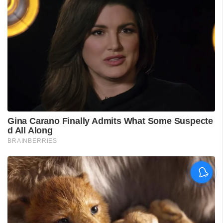
പുനലൂർ ആശുപത്രിയിലെ
സ്വീകരണം;
രോഗികൾക്കുണ്ടായ
ബുദ്ധിമുട്ടിൽ
ആരോഗ്യമന്ത്രിയുടെ
നിലപാട് തേടി
ഡിവൈഎഫ്‌ഐ