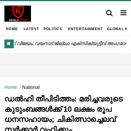
HOME
LATEST
POLITICS
ENTERTAINMENT
GLOBAL MA
Home
National
ഡൽഹി തീപിടിത്തം: മരിച്ചവരുടെ
കുടുംബങ്ങൾക്ക് 10 ലക്ഷം രൂപ
ധനസഹായം; ചികിത്സാച്ചെലവ്
സർക്കാർ വഹിക്കും