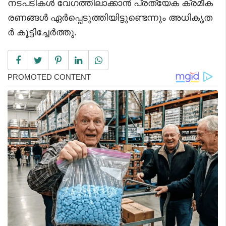
നടപടികൾ വേഗത്തിലാക്കാൻ പ്രത്യേക ക്രമീക
രണങ്ങൾ ഏർപ്പെടുത്തിയിട്ടുണ്ടെന്നും അധികൃത
ർ കൂട്ടിച്ചേർത്തു.