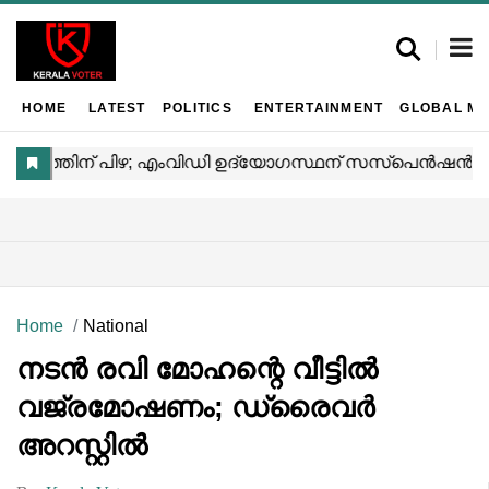
HOME
LATEST
POLITICS
ENTERTAINMENT
GLOBAL MA
Home
National
നടൻ രവി മോഹന്റെ വീട്ടിൽ
വജ്രമോഷണം; ഡ്രൈവർ
അറസ്റ്റിൽ