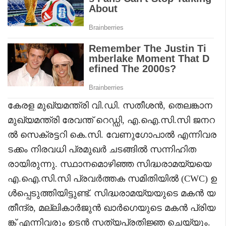
കേരള മുഖ്യമന്ത്രി വി.ഡി. സതീശൻ, തെലങ്കാന
മുഖ്യമന്ത്രി രേവന്ത് റെഡ്ഡി, എ.ഐ.സി.സി ജനറ
ൽ സെക്രട്ടറി കെ.സി. വേണുഗോപാൽ എന്നിവര
ടക്കം നിരവധി പ്രമുഖർ ചടങ്ങിൽ സന്നിഹിത
രായിരുന്നു. സ്ഥാനമൊഴിഞ്ഞ സിദ്ധരാമയ്യയെ
എ.ഐ.സി.സി പ്രവർത്തക സമിതിയിൽ (CWC) ഉ
ൾപ്പെടുത്തിയിട്ടുണ്ട്. സിദ്ധരാമയ്യയുടെ മകൻ യ
തീന്ദ്ര, മല്ലികാർജുൻ ഖാർഗെയുടെ മകൻ പ്രിയ
ങ്ക് എന്നിവരും ഉടൻ സത്യപ്രതിജ്ഞ ചെയ്യും.