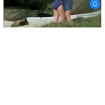
ലഹരികേസ് പ്രതികളായ
സ്ത്രീകളുടെ ദൃശ്യങ്ങൾ
പകർത്തി പ്രചരിപ്പിക്കരുത്:
എക്സൈസ്
ഉദ്യോഗസ്ഥർക്ക് പുതിയ
മാർഗനിർദേശം