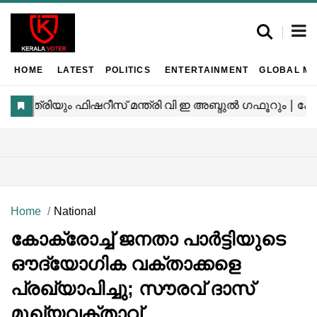
HOME
LATEST
POLITICS
ENTERTAINMENT
GLOBAL MA
Home
National
കോക്രോച്ച് ജനതാ പാർട്ടിയുടെ
ഔദ്യോഗിക വക്താക്കളെ
പ്രഖ്യാപിച്ചു; സൗരവ് ദാസ്
മുഖ്യവക്താവ്