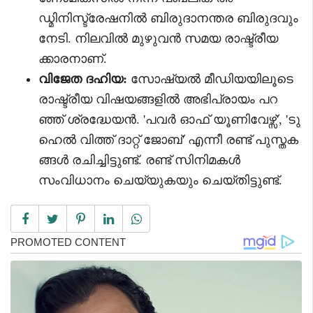
ഡ്മിനിസ്ട്രേഷനിൽ ബിരുദാനന്തര ബിരുദവും
നേടി. നിലവിൽ മുഴുവൻ സമയ രാഷ്ട്രീയ
ക്കാരനാണ്.
വിജേത ദഹിയ:
സോഷ്യൽ മീഡിയയിലൂടെ
രാഷ്ട്രീയ വിഷയങ്ങളിൽ അഭിപ്രായം പറ
ഞ്ഞ് ശ്രദ്ധേയൻ. 'പവർ ഓഫ് യൂണിവേഴ്സ്', 'ടു
ഹെൽ വിത്ത് ദാറ്റ് ജോബ്' എന്നീ രണ്ട് പുസ്തക
ങ്ങൾ രചിച്ചിട്ടുണ്ട്. രണ്ട് സിനിമകൾ
സംവിധാനം ചെയ്യുകയും ചെയ്തിട്ടുണ്ട്.