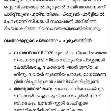
പ്പെട്ട വിഷയങ്ങളിൽ കൂടുതൽ സജീവമാകാനാണ്
പാർട്ടിയുടെ പുതിയ നീക്കം. പ്രമുഖർ പാർട്ടിയിൽ
ചേരുമെന്ന് സി.ജെ.പി സ്ഥാപകൻ അഭിജീത്ത്
ദീപ്കേ കഴിഞ്ഞ ദിവസം വ്യക്തമാക്കിയിരുന്നു.
വക്താക്കളുടെ പശ്ചാത്തലം ചുരുക്കത്തിൽ:
സൗരവ് ദാസ്:
2020 മുതൽ മാധ്യമപ്രവർത്ത
ന രംഗത്തുണ്ട്. നിയമ-സാമൂഹ്യ പ്രശ്നങ്ങൾ
കേന്ദ്രീകരിച്ച് ദ കാരവൻ, അൽ ജസീറ, ദ
ഹിന്ദു, ദ വയർ തുടങ്ങിയ പ്രമുഖ മാധ്യമങ്ങ
ളിൽ റിപ്പോർട്ടുകൾ പ്രസിദ്ധീകരിച്ചിട്ടുണ്ട്.
അഷുതോഷ് രംഗ:
രാജസ്ഥാനിലെ ജയ്പൂർ
സ്വദേശി. ഐ.ഐ.ടി കാൺപൂരിൽ നിന്ന്
ബി.ടെകും, ലണ്ടൻ സ്കൂൾ ഓഫ് ഇക്ക
ണോമിക്സിൽ നിന്ന് പബ്ലിക് അ