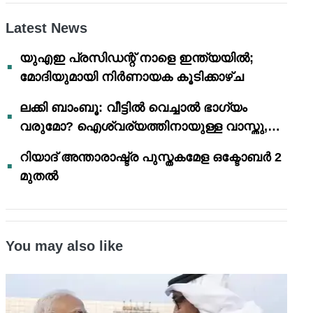
Latest News
യുഎഇ പ്രസിഡന്റ് നാളെ ഇന്ത്യയിൽ;
മോദിയുമായി നിർണായക കൂടിക്കാഴ്ച
ലക്കി ബാംബൂ: വീട്ടിൽ വെച്ചാൽ ഭാഗ്യം
വരുമോ? ഐശ്വര്യത്തിനായുള്ള വാസ്തു,
ഫെങ് ഷൂയി വിശ്വാസങ്ങൾ
റിയാദ് അന്താരാഷ്ട്ര പുസ്തകമേള ഒക്ടോബർ 2
മുതൽ
You may also like