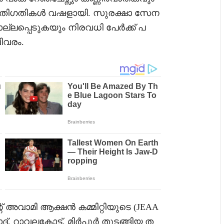
ഥിതിഗതികൾ വഷളായി. സുരക്ഷാ സേന
്ലപ്പെടുകയും നിരവധി പേർക്ക് പ
ിവരം.
ന്റ് അവാമി ആക്ഷൻ കമ്മിറ്റിയുടെ (JEAA
 റാവലകോട്ട്, മിർപൂർ തുടങ്ങിയ ത