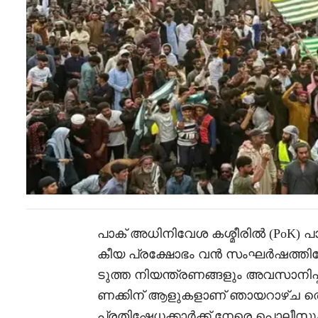
പാക് അധിനിവേശ കശ്മീരിൽ (PoK) 
കീയ പ്രക്ഷോഭം വൻ സംഘർഷത്തിലേ
ടുത്ത നിയന്ത്രണങ്ങളും അവസാനിപ്പ
ണക്കിന് ആളുകളാണ് ഞായറാഴ്ച ത
പ്രതിഷേധക്കാർക്ക് നേരെ പൊലീസും