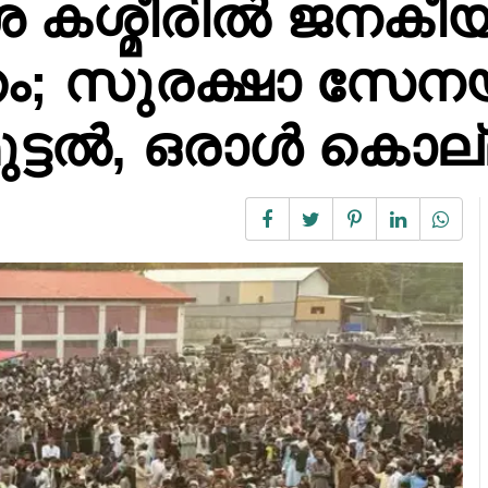
 കശ്മീരിൽ ജനകീ
തം; സുരക്ഷാ സേന
ട്ടൽ, ഒരാൾ കൊല്ലപ