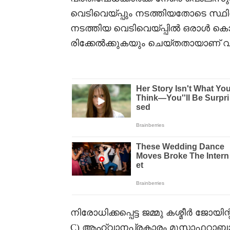
വെടിവെയ്പ്പും നടത്തിയതോടെ സ്
നടത്തിയ വെടിവെയ്പ്പിൽ ഒരാൾ കൊല
രിക്കേൽക്കുകയും ചെയ്തതായാണ് വ
നിരോധിക്കപ്പെട്ട ജമ്മു കശ്മീർ ജോയി
C) ആഹ്വാനപ്രകാരം മുസാഫറാബാദ്,