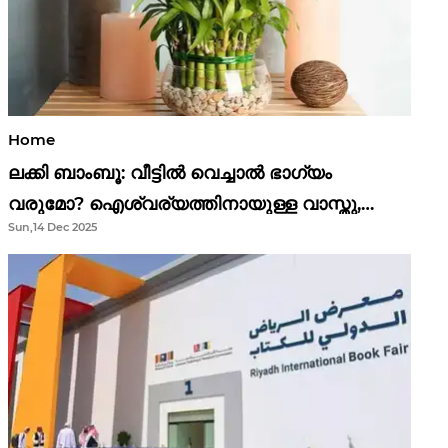
Home
ലക്കി ബാംബൂ: വീട്ടിൽ വെച്ചാൽ ഭാഗ്യം
വരുമോ? ഐശ്വര്യത്തിനായുള്ള വാസ്തു,
Sun,14 Dec 2025
ഫെങ് ഷൂയി വിശ്വാസങ്ങൾ