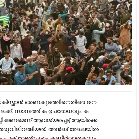
പാകിസ്താൻ ഭരണകൂടത്തിനെതിരെ ജന
ക്ക്. സാമ്പത്തിക ഉപരോധവും ക
ിക്കണമെന്ന് ആവശ്യപ്പെട്ട് ആയിരക്ക
െരുവിലിറങ്ങിയത്. അൻബ് മേഖലയിൽ
 പാക് റേഞ്ചേഴ്സും കണ്ണീർവാതകവും