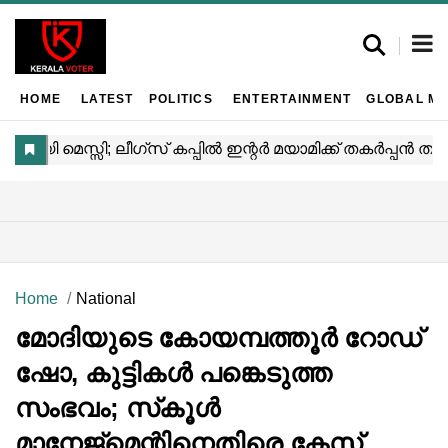
HOME
LATEST
POLITICS
ENTERTAINMENT
GLOBAL MA
Home
National
മോദിയുടെ കോയമ്പത്തൂർ റോഡ്
ഷോ, കുട്ടികൾ പങ്കെടുത്ത
സംഭവം; സ്‌കൂൾ
മാനേജ്‍മെന്റിനെതിരെ കേസ്