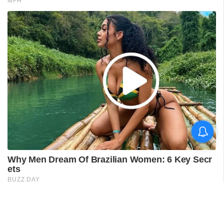
പുനലൂർ ആശുപത്രിയിലെ
സ്വീകരണം;
രോഗികൾക്കുണ്ടായ
ബുദ്ധിമുട്ടിൽ
ആരോഗ്യമന്ത്രിയുടെ
നിലപാട് തേടി
ഡിവൈഎഫ്‌ഐ