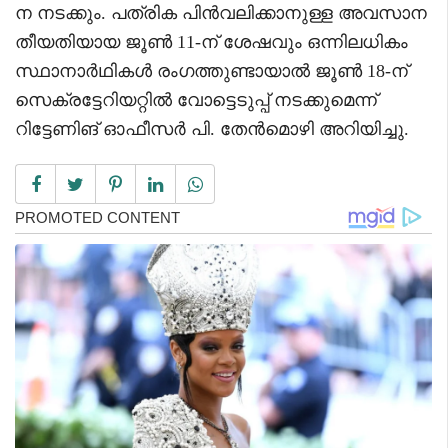
ന നടക്കും. പത്രിക പിൻവലിക്കാനുള്ള അവസാന
തീയതിയായ ജൂൺ 11-ന് ശേഷവും ഒന്നിലധികം
സ്ഥാനാർഥികൾ രംഗത്തുണ്ടായാൽ ജൂൺ 18-ന്
സെക്രട്ടേറിയറ്റിൽ വോട്ടെടുപ്പ് നടക്കുമെന്ന്
റിട്ടേണിങ് ഓഫീസർ പി. തേൻമൊഴി അറിയിച്ചു.