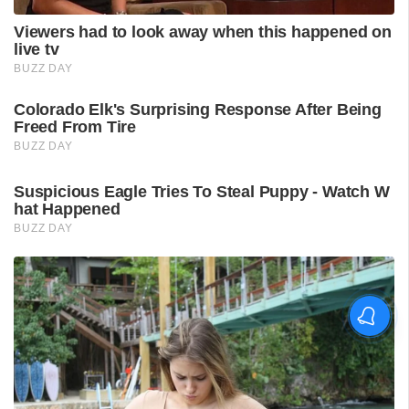
'കാതങ്ങൾ ദൂരെ'; 'ഇറ്റ്സ് എ
മെഡിക്കൽ മിറാക്കിൾ' ആദ്യ
ഗാനം പുറത്ത്