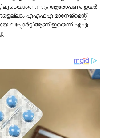
കളിലൂടെയാണെന്നും ആരോപണം ഉയർ
ങളെല്ലാം എഎഫ്എ മാനേജ്മെന്റ്
മായ റിപ്പോർട്ട് ആണ് ഇതെന്ന് എഎ
ു.