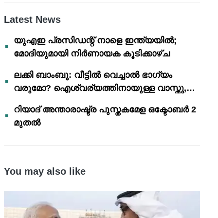
Latest News
യുഎഇ പ്രസിഡന്റ് നാളെ ഇന്ത്യയിൽ;
മോദിയുമായി നിർണായക കൂടിക്കാഴ്ച
ലക്കി ബാംബൂ: വീട്ടിൽ വെച്ചാൽ ഭാഗ്യം
വരുമോ? ഐശ്വര്യത്തിനായുള്ള വാസ്തു,
ഫെങ് ഷൂയി വിശ്വാസങ്ങൾ
റിയാദ് അന്താരാഷ്ട്ര പുസ്തകമേള ഒക്ടോബർ 2
മുതൽ
You may also like