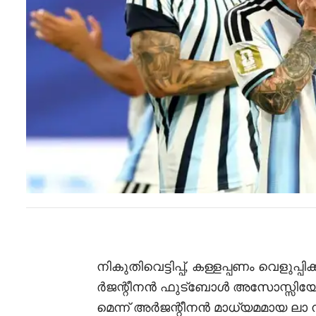
നികുതിവെട്ടിപ്പ്, കള്ളപ്പണം വെളുപ്
ർജന്റീനൻ ഫുട്‍ബോൾ അസോസ്സ
മെന്ന് അർജന്റീനൻ മാധ്യമമായ ലാ