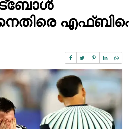
ട്ബോൾ
െതിരെ എഫ്ബ