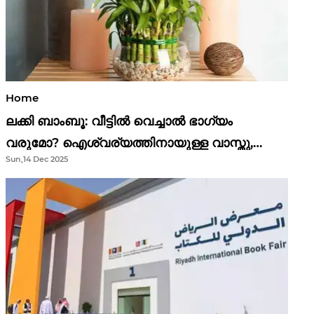
Home
ലക്കി ബാംബൂ: വീട്ടിൽ വെച്ചാൽ ഭാഗ്യം
വരുമോ? ഐശ്വര്യത്തിനായുള്ള വാസ്തു,
Sun,14 Dec 2025
ഫെങ് ഷൂയി വിശ്വാസങ്ങൾ