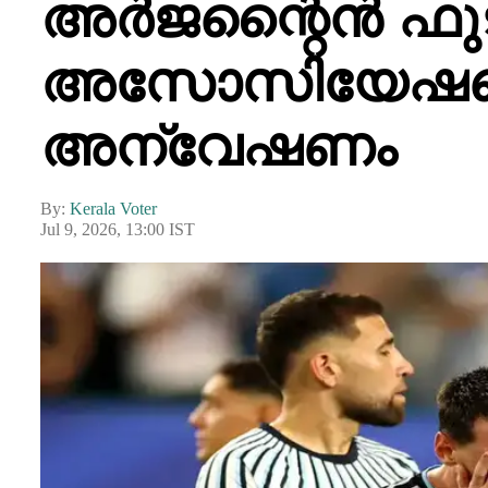
അർജന്റൈൻ ഫു
അസോസിയേഷന
അന്വേഷണം
By:
Kerala Voter
Jul 9, 2026, 13:00 IST