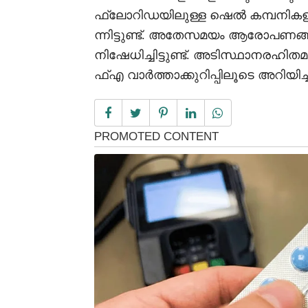
ഫ്ലോറിഡയിലുള്ള ഷെൽ കമ്പനി
ന്നിട്ടുണ്ട്. അതേസമയം ആരോപണങ്
നിഷേധിച്ചിട്ടുണ്ട്. അടിസ്ഥാനരഹിത
ഫ്എ വാർത്താക്കുറിപ്പിലൂടെ അറിയിച്ച