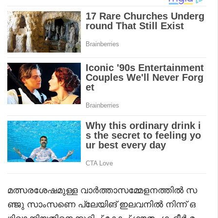
മത്സരശേഷമുള്ള വാർത്താസമ്മേളനത്തിൽ സ
ഞ്ജു സാംസണെ പ്ലേയിങ് ഇലവനിൽ നിന്ന് ഒ