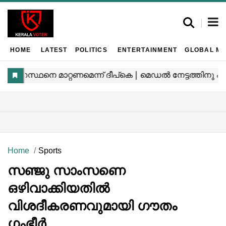
HOME
LATEST
POLITICS
ENTERTAINMENT
GLOBAL MA
Home
Sports
സഞ്ജു സാംസണെ
ഒഴിവാക്കിയതിൽ
വിശദീകരണവുമായി ഗൗതം
ഗംഭീർ