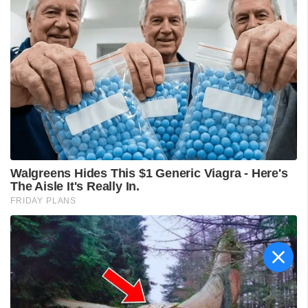
വിദ്യാർഥിയെ മർദിച്ചെന്ന
പരാതിയിൽ പാലക്കാട്
അധ്യാപകനെ
സസ്‌പെൻഡ് ചെയ്തു