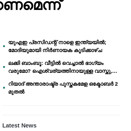
കണമെന്ന്
യുഎഇ പ്രസിഡന്റ് നാളെ ഇന്ത്യയിൽ;
മോദിയുമായി നിർണായക കൂടിക്കാഴ്ച
ലക്കി ബാംബൂ: വീട്ടിൽ വെച്ചാൽ ഭാഗ്യം
വരുമോ? ഐശ്വര്യത്തിനായുള്ള വാസ്തു,
ഫെങ് ഷൂയി വിശ്വാസങ്ങൾ
റിയാദ് അന്താരാഷ്ട്ര പുസ്തകമേള ഒക്ടോബർ 2
മുതൽ
Latest News