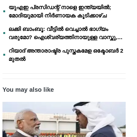
യുഎഇ പ്രസിഡന്റ് നാളെ ഇന്ത്യയിൽ;
മോദിയുമായി നിർണായക കൂടിക്കാഴ്ച
ലക്കി ബാംബൂ: വീട്ടിൽ വെച്ചാൽ ഭാഗ്യം
വരുമോ? ഐശ്വര്യത്തിനായുള്ള വാസ്തു,
ഫെങ് ഷൂയി വിശ്വാസങ്ങൾ
റിയാദ് അന്താരാഷ്ട്ര പുസ്തകമേള ഒക്ടോബർ 2
മുതൽ
You may also like