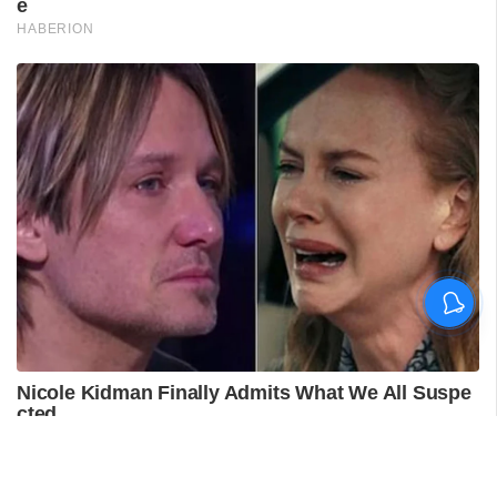
'കാതങ്ങൾ ദൂരെ'; 'ഇറ്റ്സ് എ
മെഡിക്കൽ മിറാക്കിൾ' ആദ്യ
ഗാനം പുറത്ത്