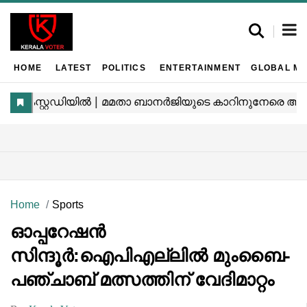
HOME
LATEST
POLITICS
ENTERTAINMENT
GLOBAL MA
Home
Sports
ഓപ്പറേഷൻ
സിന്ദൂർ:ഐപിഎല്ലിൽ മുംബൈ-
പഞ്ചാബ് മത്സത്തിന് വേദിമാറ്റം