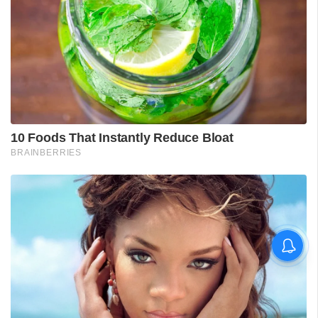
ടി ജി മോഹന്‍ദാസിന്റെ
അറസ്റ്റ് രേഖപ്പെടുത്തി; ഇന്ന്
കോടതിയില്‍ ഹാജരാക്കും