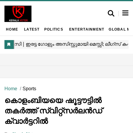
HOME
LATEST
POLITICS
ENTERTAINMENT
GLOBAL MA
Home
Sports
കൊളംബിയയെ ഷൂട്ടൗട്ടിൽ
തക‍ർത്ത് സ്വിറ്റ്സ‍ർലൻഡ്
ക്വാർട്ടറിൽ