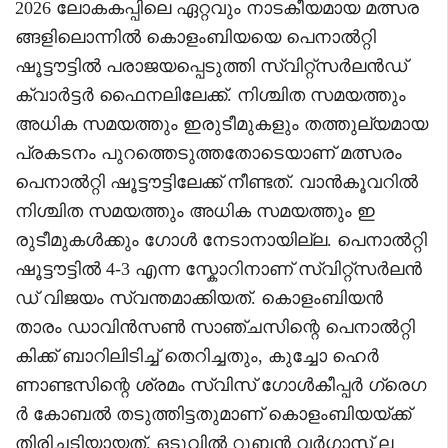
2026 ലോകകപ്പിലെ ഏറ്റവും നാടകീയമായ മത്സര
ങ്ങളിലൊന്നിൽ കൊളംബിയയെ പെനാൽറ്റി
ഷൂട്ടൗട്ടിൽ പരാജയപ്പെടുത്തി സ്വിറ്റ്സ‍ർലൻഡ്
ക്വാർട്ടർ ഫൈനലിലേക്ക്. നിശ്ചിത സമയത്തും
അധിക സമയത്തും ഇരുടീമുകളും തത്തുല്യമായ
പ്രകടനം പുറത്തെടുത്തതോടെയാണ് മത്സരം
പെനാൽറ്റി ഷൂട്ടൗട്ടിലേക്ക് നീണ്ടത്. വാൻകൂവറിൽ
നിശ്ചിത സമയത്തും അധിക സമയത്തും ഇ
രുടീമുകൾക്കും ഗോൾ നേടാനായില്ല. പെനാൽറ്റി
ഷൂട്ടൗട്ടിൽ 4-3 എന്ന സ്കോറിനാണ് സ്വിറ്റ്‌സർലൻ
ഡ് വിജയം സ്വന്തമാക്കിയത്. കൊളംബിയൻ
താരം ഡാവിൻസൺ സാഞ്ചസിന്റെ പെനാൽറ്റി
കിക്ക് ബാറിലിടിച്ച് തെറിച്ചതും, കുച്ചോ ഹെർ
ണാണ്ടസിന്റെ ശ്രമം സ്വിസ് ഗോൾകീപ്പർ ഗ്രെഗ
ർ കോബൽ തടുത്തിട്ടതുമാണ് കൊളംബിയയ്ക്ക്
തിരിച്ചടിയായത്. ഒടുവിൽ റൂബൻ വർഗാസ് ല