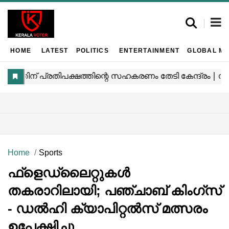
HOME
LATEST
POLITICS
ENTERTAINMENT
GLOBAL MA
Home
Sports
ഫ്‌ളെഡ്ലൈറ്റുകൾ
തകരാറിലായി; പഞ്ചാബ് കിംഗ്സ്
- ഡൽഹി ക്യാപിറ്റൽസ് മത്സരം
ഉപേക്ഷിച്ചു