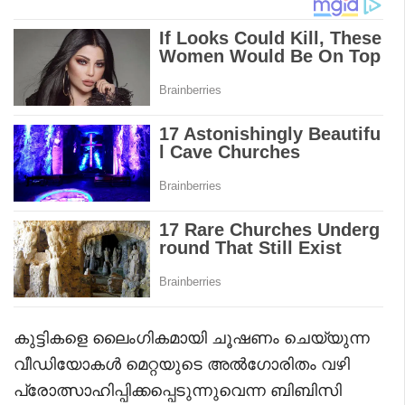
കുട്ടികളെ ലൈംഗികമായി ചൂഷണം ചെയ്യുന്ന
വീഡിയോകൾ മെറ്റയുടെ അൽഗോരിതം വഴി
പ്രോത്സാഹിപ്പിക്കപ്പെടുന്നുവെന്ന ബിബിസി