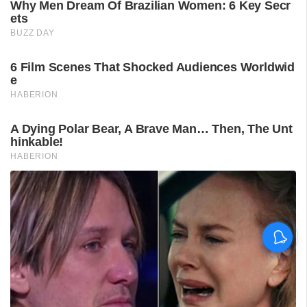
'കാതങ്ങൾ ദൂരെ'; 'ഇറ്റ്സ് എ
മെഡിക്കൽ മിറാക്കിൾ' ആദ്യ
ഗാനം പുറത്ത്