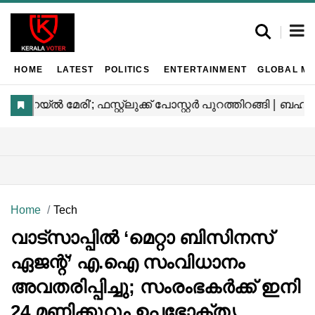
HOME
LATEST
POLITICS
ENTERTAINMENT
GLOBAL MA
Home
Tech
വാട്‌സാപ്പിൽ ‘മെറ്റാ ബിസിനസ്
ഏജന്റ്’ എ.ഐ സംവിധാനം
അവതരിപ്പിച്ചു; സംരംഭകർക്ക് ഇനി
24 മണിക്കൂറും ഉപഭോക്തൃ