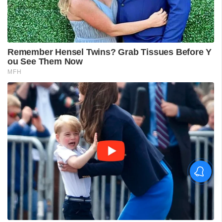
പുനലൂർ ആശുപത്രിയിലെ
സ്വീകരണം;
രോഗികൾക്കുണ്ടായ
ബുദ്ധിമുട്ടിൽ
ആരോഗ്യമന്ത്രിയുടെ
നിലപാട് തേടി
ഡിവൈഎഫ്‌ഐ