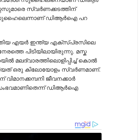
േരി സ്വദേശി സുഹൈലിനെയാണ് ഡിആർ
്റസുമാരെ സ്വർണക്കടത്തിന്
ാണ് സുഹൈലെന്നാണ് ഡിആർഐ പറ
ടത്തിയ എയർ ഇന്ത്യ എക്സ്പ്രസിലെ
രത്തെ പിടിയിലായിരുന്നു. മസ്ക
്രയിൽ മലദ്വാരത്തിലൊളിപ്പിച്ച് കൊൽ
തിയത് ഒരു കിലോയോളം സ്വർണമാണ്.
വിമാനക്കമ്പനി ജീവനക്കാർ
 സംഭവമാണിതെന്ന് ഡിആര്‍ഐ