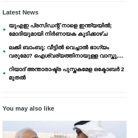
Latest News
യുഎഇ പ്രസിഡന്റ് നാളെ ഇന്ത്യയിൽ;
മോദിയുമായി നിർണായക കൂടിക്കാഴ്ച
ലക്കി ബാംബൂ: വീട്ടിൽ വെച്ചാൽ ഭാഗ്യം
വരുമോ? ഐശ്വര്യത്തിനായുള്ള വാസ്തു,
ഫെങ് ഷൂയി വിശ്വാസങ്ങൾ
റിയാദ് അന്താരാഷ്ട്ര പുസ്തകമേള ഒക്ടോബർ 2
മുതൽ
You may also like