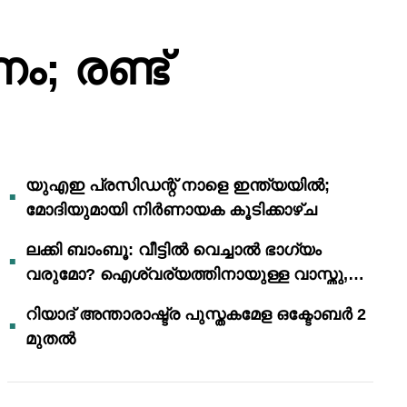
ം; രണ്ട്
യുഎഇ പ്രസിഡന്റ് നാളെ ഇന്ത്യയിൽ;
മോദിയുമായി നിർണായക കൂടിക്കാഴ്ച
ലക്കി ബാംബൂ: വീട്ടിൽ വെച്ചാൽ ഭാഗ്യം
വരുമോ? ഐശ്വര്യത്തിനായുള്ള വാസ്തു,
ഫെങ് ഷൂയി വിശ്വാസങ്ങൾ
റിയാദ് അന്താരാഷ്ട്ര പുസ്തകമേള ഒക്ടോബർ 2
മുതൽ