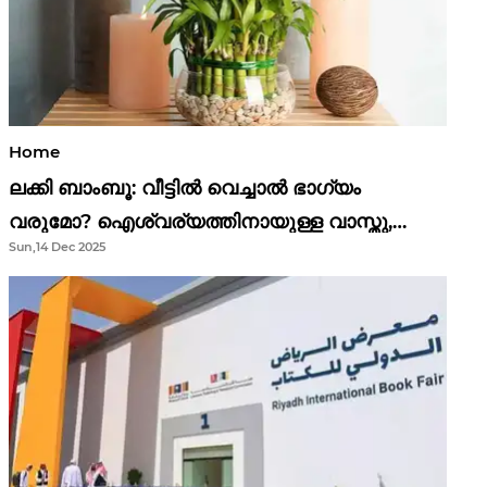
Home
ലക്കി ബാംബൂ: വീട്ടിൽ വെച്ചാൽ ഭാഗ്യം
വരുമോ? ഐശ്വര്യത്തിനായുള്ള വാസ്തു,
Sun,14 Dec 2025
ഫെങ് ഷൂയി വിശ്വാസങ്ങൾ