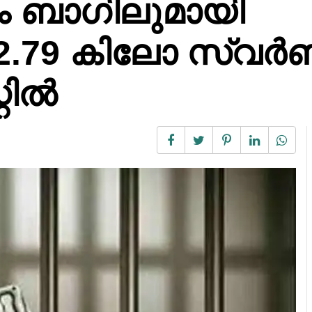
ും ബാഗിലുമായി
ത് 32.79 കിലോ സ്വർണ
റിൽ