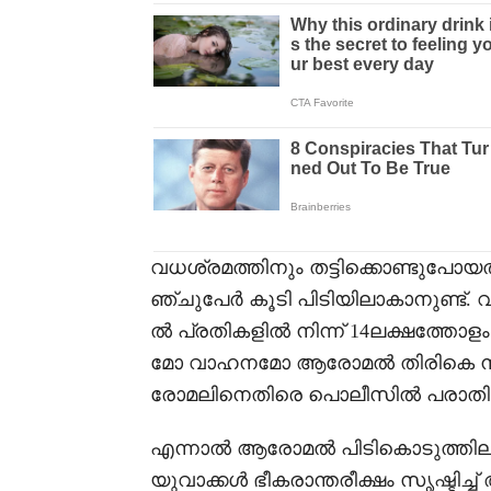
വധശ്രമത്തിനും തട്ടിക്കൊണ്ടുപ
ഞ്ചുപേർ കൂടി പിടിയിലാകാനുണ്ട്.
ൽ പ്രതികളിൽ നിന്ന് 14ലക്ഷത്തോളം
മോ വാഹനമോ ആരോമൽ തിരികെ നൽകി
രോമലിനെതിരെ പൊലീസിൽ പരാതിയ
എന്നാൽ ആരോമൽ പിടികൊടുത്തില്
യുവാക്കൾ ഭീകരാന്തരീക്ഷം സൃഷ്ടിച്