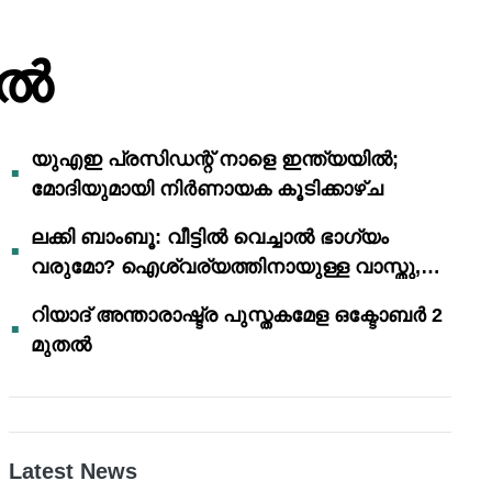
ിൽ
യുഎഇ പ്രസിഡന്റ് നാളെ ഇന്ത്യയിൽ;
മോദിയുമായി നിർണായക കൂടിക്കാഴ്ച
ലക്കി ബാംബൂ: വീട്ടിൽ വെച്ചാൽ ഭാഗ്യം
വരുമോ? ഐശ്വര്യത്തിനായുള്ള വാസ്തു,
ഫെങ് ഷൂയി വിശ്വാസങ്ങൾ
റിയാദ് അന്താരാഷ്ട്ര പുസ്തകമേള ഒക്ടോബർ 2
മുതൽ
Latest News