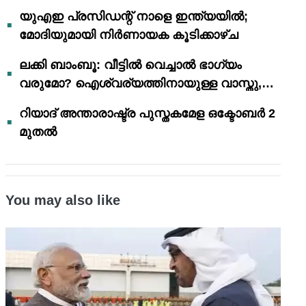
യുഎഇ പ്രസിഡന്റ് നാളെ ഇന്ത്യയിൽ;
മോദിയുമായി നിർണായക കൂടിക്കാഴ്ച
ലക്കി ബാംബൂ: വീട്ടിൽ വെച്ചാൽ ഭാഗ്യം
വരുമോ? ഐശ്വര്യത്തിനായുള്ള വാസ്തു,
ഫെങ് ഷൂയി വിശ്വാസങ്ങൾ
റിയാദ് അന്താരാഷ്ട്ര പുസ്തകമേള ഒക്ടോബർ 2
മുതൽ
You may also like