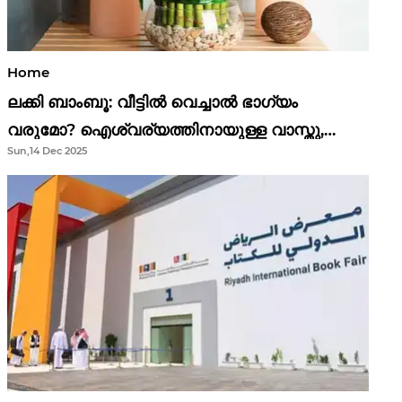
Home
ലക്കി ബാംബൂ: വീട്ടിൽ വെച്ചാൽ ഭാഗ്യം
വരുമോ? ഐശ്വര്യത്തിനായുള്ള വാസ്തു,
Sun,14 Dec 2025
ഫെങ് ഷൂയി വിശ്വാസങ്ങൾ