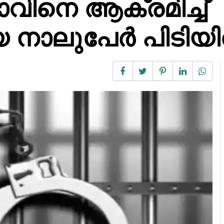
വിനെ ആക്രമിച്ച്
യ നാലുപേർ പിടിയ