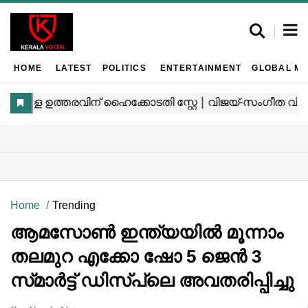
HOME
LATEST
POLITICS
ENTERTAINMENT
GLOBAL MA
Home
Trending
ആമസോൺ ഇന്ത്യയിൽ മൂന്നാം
തലമുറ എക്കോ ഷോ 5 ജെൻ 3
സ്‌മാർട്ട്‌ ഡിസ്‌പ്ലെ അവതരിപ്പിച്ചു