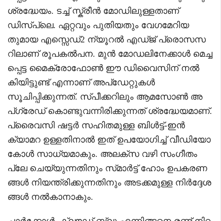
ശ്രദ്ധേയം. ടച്ച് സ്ക്രീൻ മോഡിലുള്ളതാണ്
ഡിസ്‌പ്ലെ. ഏറ്റവും പുതിയതും വേഗമേറിയ
തുമായ എസ്സെഡ്2 ന്യൂറൽ എഡ്‌ജ് പ്രൊസസ
റിലാണ് രൂപകൽപന. മുൻ മോഡലിനേക്കാൾ മെച്ച
പ്പെട്ട മൈക്രോഫോൺ ഈ ഡിവൈസിന് നൽ
കിയിട്ടുണ്ട് എന്നാണ് അപ്‌ഡേറ്റുകൾ
സൂചിപ്പിക്കുന്നത്. സ്‌പീക്കറിലും ആമസോൺ അ
പ്‌ഗ്രേഡ് കൊണ്ടുവന്നിരിക്കുന്നത് ശ്രദ്ധേയമാണ്.
പ്രൈവസി ഷട്ടർ സഹിതമുള്ള ബിൾട്ട്-ഇൻ
ക്യാമറ ഉള്ളതിനാൽ ഇത് ഉപയോഗിച്ച് വീഡിയോ
കോൾ സാധ്യമാകും. അലക്‌സ വഴി സംഗീതം
പ്ലേ ചെയ്യുന്നതിനും സ്‌മാർട്ട് ഹോം ഉപകരണ
ങ്ങൾ നിയന്ത്രിക്കുന്നതിനും അടക്കമുള്ള നിർദ്ദേശ
ങ്ങൾ നൽകാനാകും.
ചാർക്കോൾ, ക്ലൗഡ് ബ്ലൂ എന്നിങ്ങനെ രണ്ട് നിറ