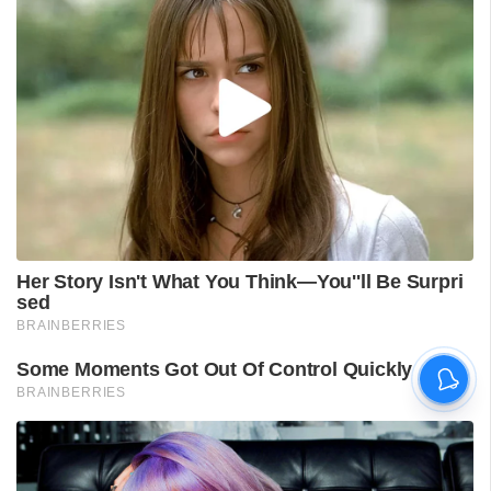
പുനലൂർ ആശുപത്രിയിലെ
സ്വീകരണം;
രോഗികൾക്കുണ്ടായ
ബുദ്ധിമുട്ടിൽ
ആരോഗ്യമന്ത്രിയുടെ
നിലപാട് തേടി
ഡിവൈഎഫ്‌ഐ