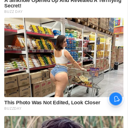
വിദ്യാർഥിയെ മർദിച്ചെന്ന
പരാതിയിൽ പാലക്കാട്
അധ്യാപകനെ
സസ്‌പെൻഡ് ചെയ്തു