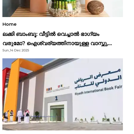
Home
ലക്കി ബാംബൂ: വീട്ടിൽ വെച്ചാൽ ഭാഗ്യം
വരുമോ? ഐശ്വര്യത്തിനായുള്ള വാസ്തു,
Sun,14 Dec 2025
ഫെങ് ഷൂയി വിശ്വാസങ്ങൾ