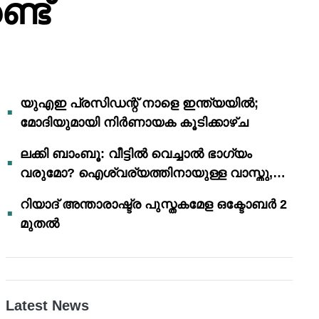
്ട്
യുഎഇ പ്രസിഡന്റ് നാളെ ഇന്ത്യയിൽ;
മോദിയുമായി നിർണായക കൂടിക്കാഴ്ച
ലക്കി ബാംബൂ: വീട്ടിൽ വെച്ചാൽ ഭാഗ്യം
വരുമോ? ഐശ്വര്യത്തിനായുള്ള വാസ്തു,
ഫെങ് ഷൂയി വിശ്വാസങ്ങൾ
റിയാദ് അന്താരാഷ്ട്ര പുസ്തകമേള ഒക്ടോബർ 2
മുതൽ
Latest News