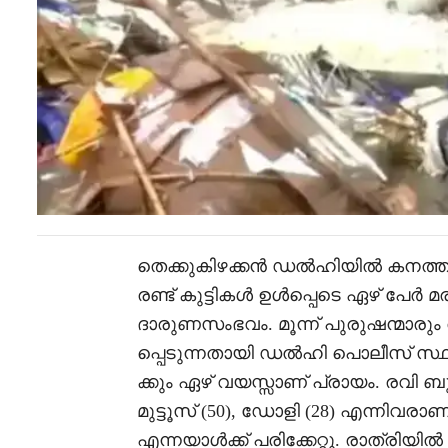
തെക്കുകിഴക്കൻ ഡൽഹിയിൽ കനത്ത 
രണ്ട് കുട്ടികൾ ഉൾപ്പെടെ ഏഴ് പേർ 
ദാരുണസംഭവം. മൂന്ന് പുരുഷന്മാരും ര
പ്പെടുന്നതായി ഡൽഹി പൊലീസ് സ്ഥിരീ
ക്കും ഏഴ് വയസ്സാണ് പ്രായം. രവി ബ
മുട്ടൂസ് (50), ഡോളി (28) എന്നിവ
എന്നയാൾക്ക് പരിക്കേറ്റു. രാത്രി