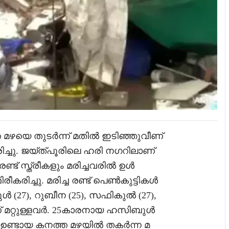
മഴയെ തുടർന്ന് മതിൽ ഇടിഞ്ഞുവീണ്
മരിച്ചു. ജയ്ത്പൂരിലെ ഹരി നഗറിലാണ്
ണ്ട് സ്ത്രീകളും മരിച്ചവരിൽ ഉൾ
കരിച്ചു. മരിച്ച രണ്ട് പെൺകുട്ടികൾ
ുൾ (27), റുബീന (25), സഫികുൽ (27),
രാണ് മറ്റുള്ളവർ. 25കാരനായ ഹസിബുൾ
യിൽ ഉണ്ടായ കനത്ത മഴയിൽ തകർന്ന മ