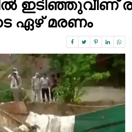
ഇടിഞ്ഞുവീണ് രണ
െടെ ഏഴ് മരണം