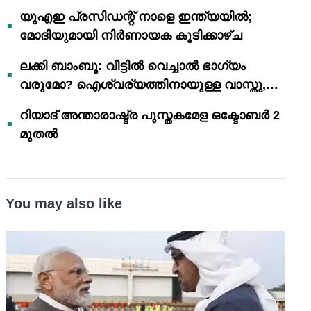
യുഎഇ പ്രസിഡന്റ് നാളെ ഇന്ത്യയിൽ;
മോദിയുമായി നിർണായക കൂടിക്കാഴ്ച
ലക്കി ബാംബൂ: വീട്ടിൽ വെച്ചാൽ ഭാഗ്യം
വരുമോ? ഐശ്വര്യത്തിനായുള്ള വാസ്തു,
ഫെങ് ഷൂയി വിശ്വാസങ്ങൾ
റിയാദ് അന്താരാഷ്ട്ര പുസ്തകമേള ഒക്ടോബർ 2
മുതൽ
You may also like