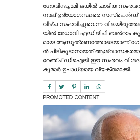
ഗോവിന്ദച്ചാമി ജയിൽ ചാടിയ സംഭ
നാല് ഉദ്യോഗസ്ഥരെ സസ്‌പെൻഡ് ച
വീഴ്ച സംഭവിച്ചുവെന്ന വിലയിരുത്ത
യിൽ മേധാവി എഡിജിപി ബൽറാം കുമ
മായ ആസൂത്രണത്തോടെയാണ് ഗോവിന്
ൻ പിടികൂടാനായത് ആശ്വാസകരമാണെ
റേഞ്ച് ഡിഐജി ഈ സംഭവം വിശദമാ
കുമാർ ഉപാധ്യായ വ്യക്തമാക്കി.