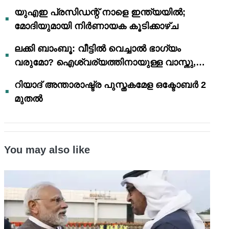
യുഎഇ പ്രസിഡന്റ് നാളെ ഇന്ത്യയിൽ;
മോദിയുമായി നിർണായക കൂടിക്കാഴ്ച
ലക്കി ബാംബൂ: വീട്ടിൽ വെച്ചാൽ ഭാഗ്യം
വരുമോ? ഐശ്വര്യത്തിനായുള്ള വാസ്തു,
ഫെങ് ഷൂയി വിശ്വാസങ്ങൾ
റിയാദ് അന്താരാഷ്ട്ര പുസ്തകമേള ഒക്ടോബർ 2
മുതൽ
You may also like