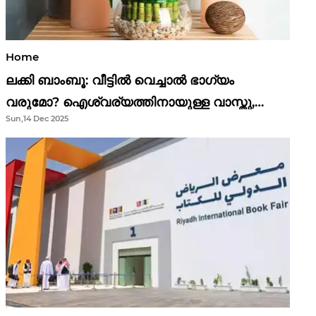
Home
ലക്കി ബാംബൂ: വീട്ടിൽ വെച്ചാൽ ഭാഗ്യം
വരുമോ? ഐശ്വര്യത്തിനായുള്ള വാസ്തു,
Sun,14 Dec 2025
ഫെങ് ഷൂയി വിശ്വാസങ്ങൾ