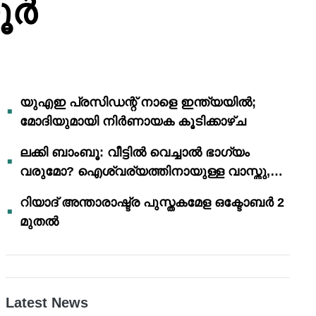
യൂർ
യുഎഇ പ്രസിഡന്റ് നാളെ ഇന്ത്യയിൽ;
മോദിയുമായി നിർണായക കൂടിക്കാഴ്ച
ലക്കി ബാംബൂ: വീട്ടിൽ വെച്ചാൽ ഭാഗ്യം
വരുമോ? ഐശ്വര്യത്തിനായുള്ള വാസ്തു,
ഫെങ് ഷൂയി വിശ്വാസങ്ങൾ
റിയാദ് അന്താരാഷ്ട്ര പുസ്തകമേള ഒക്ടോബർ 2
മുതൽ
Latest News