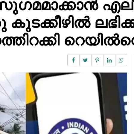
സുഗമമാക്കാൻ എല
കുടക്കീഴിൽ ലഭിക്ക
റത്തിറക്കി റെയിൽ