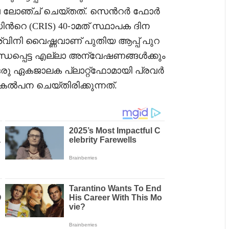
 ലോഞ്ച് ചെയ്തത്. സെൻറർ ഫോർ
റെ (CRIS) 40-ാമത് സ്ഥാപക ദിന
അശ്വിനി വൈഷ്ണവാണ് പുതിയ ആപ്പ് പുറ
്ധപ്പെട്ട എല്ലാ അന്വേഷണങ്ങൾക്കും
രു ഏകജാലക പ്ലാറ്റ്‌ഫോമായി പ്രവർ
പകൽപന ചെയ്തിരിക്കുന്നത്.