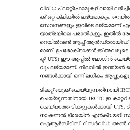
വിവിധ പ്ലാറ്റ്‌ഫോമുകളിലായി ലഭിച്
ക്ക് ഒറ്റ ക്ലിക്കിൽ ലഭ്യമാകും. റെ
സേവനങ്ങളും ഇവിടെ ലഭ്യമാണ് എന
യാത്രയിലെ പരാതികളും ഇതിൽ രേഖപ
റെയിൽവൺ ആപ്പ് ആൻഡ്രോയിഡ് ഐ
മാണ്. ഉപഭോക്താക്കൾക്ക് അവരു
ക്ട്/ UTS) ഈ ആപ്പിൽ ലോഗിൻ ചെയ്
വും ലഭ്യമാണ്. നിലവിൽ ഇന്ത്യൻ 
നങ്ങൾക്കായി ഒന്നിലധികം ആപ്പുകള
ടിക്കറ്റ് ബുക്ക് ചെയ്യുന്നതിനായി 
ചെയ്യുന്നതിനായി IRCTC ഇ-കാറ്ററി
ചെയ്യാത്ത ടിക്കറ്റുകൾക്കായി UTS, 
നാഷണൽ ട്രെയിൻ എൻക്വയറി സിസ്റ്
ഐആർസിടിസി റിസർവ്ഡ്, അൺ റിസർവ്