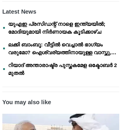
Latest News
യുഎഇ പ്രസിഡന്റ് നാളെ ഇന്ത്യയിൽ;
മോദിയുമായി നിർണായക കൂടിക്കാഴ്ച
ലക്കി ബാംബൂ: വീട്ടിൽ വെച്ചാൽ ഭാഗ്യം
വരുമോ? ഐശ്വര്യത്തിനായുള്ള വാസ്തു,
ഫെങ് ഷൂയി വിശ്വാസങ്ങൾ
റിയാദ് അന്താരാഷ്ട്ര പുസ്തകമേള ഒക്ടോബർ 2
മുതൽ
You may also like