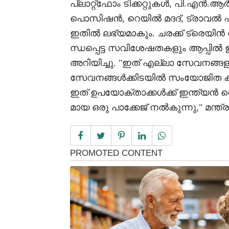
പ്ലാറ്റ്ഫോം ടിക്കറ്റുകൾ, പി.എൻ.ആർ/ട്
പൊസിഷൻ, റെയിൽ മദദ്, ട്രാവൽ ഫ
ഇതിൽ ലഭ്യമാകും. ചരക്ക് ട്രെയ
ന്ധപ്പെട്ട സവിശേഷതകളും ആപ്പിൽ ഉൾപ
അറിയിച്ചു. "ഇത് എല്ലാ സേവനങ്ങളും
സേവനങ്ങൾക്കിടയിൽ സംയോജിത കണക്
ഇത് ഉപയോക്താക്കൾക്ക് ഇന്ത്യൻ
മായ ഒരു പാക്കേജ് നൽകുന്നു," മന്ത്