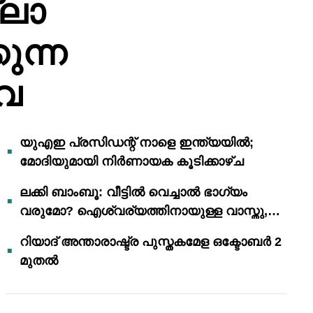
്ലാ
ുന്ന
വെ
യുഎഇ പ്രസിഡന്റ് നാളെ ഇന്ത്യയിൽ;
മോദിയുമായി നിർണായക കൂടിക്കാഴ്ച
ലക്കി ബാംബൂ: വീട്ടിൽ വെച്ചാൽ ഭാഗ്യം
വരുമോ? ഐശ്വര്യത്തിനായുള്ള വാസ്തു,
ഫെങ് ഷൂയി വിശ്വാസങ്ങൾ
റിയാദ് അന്താരാഷ്ട്ര പുസ്തകമേള ഒക്ടോബർ 2
മുതൽ