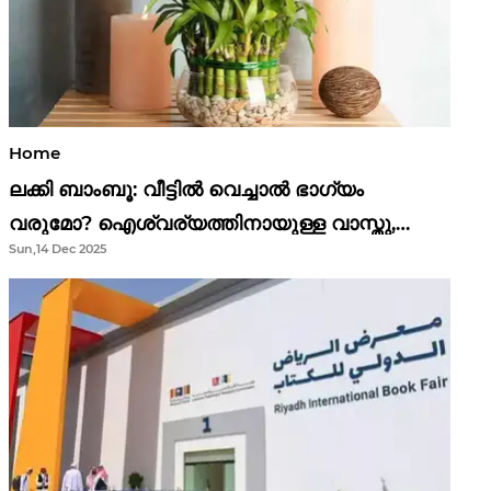
Home
ലക്കി ബാംബൂ: വീട്ടിൽ വെച്ചാൽ ഭാഗ്യം
വരുമോ? ഐശ്വര്യത്തിനായുള്ള വാസ്തു,
Sun,14 Dec 2025
ഫെങ് ഷൂയി വിശ്വാസങ്ങൾ