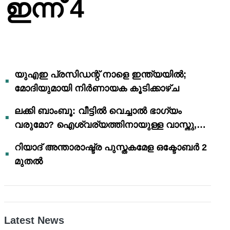
ഇന്ന് 4
യുഎഇ പ്രസിഡന്റ് നാളെ ഇന്ത്യയിൽ;
മോദിയുമായി നിർണായക കൂടിക്കാഴ്ച
ലക്കി ബാംബൂ: വീട്ടിൽ വെച്ചാൽ ഭാഗ്യം
വരുമോ? ഐശ്വര്യത്തിനായുള്ള വാസ്തു,
ഫെങ് ഷൂയി വിശ്വാസങ്ങൾ
റിയാദ് അന്താരാഷ്ട്ര പുസ്തകമേള ഒക്ടോബർ 2
മുതൽ
Latest News