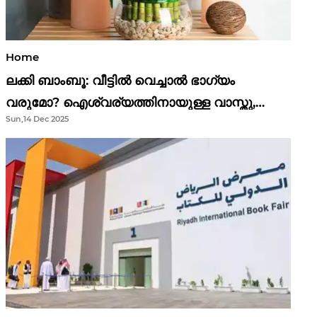
Home
ലക്കി ബാംബൂ: വീട്ടിൽ വെച്ചാൽ ഭാഗ്യം
വരുമോ? ഐശ്വര്യത്തിനായുള്ള വാസ്തു,
Sun,14 Dec 2025
ഫെങ് ഷൂയി വിശ്വാസങ്ങൾ