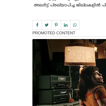
അലർട്ട് പ്രഖ്യാപിച്ച ജില്ലകളിൽ പ്രവച