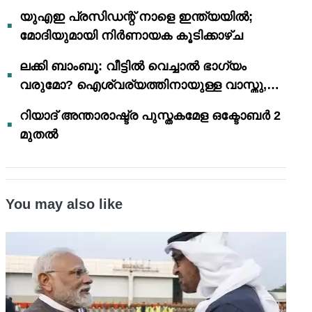
യുഎഇ പ്രസിഡന്റ് നാളെ ഇന്ത്യയിൽ;
മോദിയുമായി നിർണായക കൂടിക്കാഴ്ച
ലക്കി ബാംബൂ: വീട്ടിൽ വെച്ചാൽ ഭാഗ്യം
വരുമോ? ഐശ്വര്യത്തിനായുള്ള വാസ്തു,
ഫെങ് ഷൂയി വിശ്വാസങ്ങൾ
റിയാദ് അന്താരാഷ്ട്ര പുസ്തകമേള ഒക്ടോബർ 2
മുതൽ
You may also like