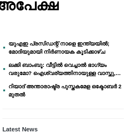
 അപേക്ഷ
യുഎഇ പ്രസിഡന്റ് നാളെ ഇന്ത്യയിൽ;
മോദിയുമായി നിർണായക കൂടിക്കാഴ്ച
ലക്കി ബാംബൂ: വീട്ടിൽ വെച്ചാൽ ഭാഗ്യം
വരുമോ? ഐശ്വര്യത്തിനായുള്ള വാസ്തു,
ഫെങ് ഷൂയി വിശ്വാസങ്ങൾ
റിയാദ് അന്താരാഷ്ട്ര പുസ്തകമേള ഒക്ടോബർ 2
മുതൽ
Latest News