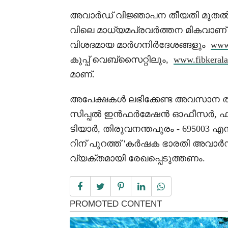
അവാർഡ് വിജ്ഞാപന തീയതി മുതൽ പ
വിലെ മാധ്യമപ്രവർത്തന മികവാണ്
വിശദമായ മാർഗനിർദേശങ്ങളും
www.
കുപ്പ് വെബ്‌സൈറ്റിലും,
www.fibkerala
മാണ്.
അപേക്ഷകൾ ലഭിക്കേണ്ട അവസാന ത
സിപ്പൽ ഇൻഫർമേഷൻ ഓഫീസർ, ഫ
ടിയാർ, തിരുവനന്തപുരം - 695003 
റിന് പുറത്ത് 'കർഷക ഭാരതി അവാർഡ് 2
വ്യക്തമായി രേഖപ്പെടുത്തണം.