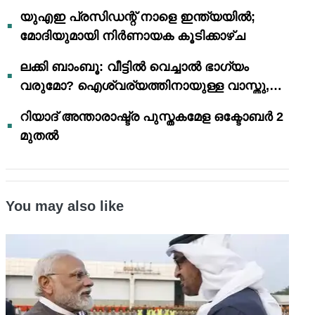
യുഎഇ പ്രസിഡന്റ് നാളെ ഇന്ത്യയിൽ;
മോദിയുമായി നിർണായക കൂടിക്കാഴ്ച
ലക്കി ബാംബൂ: വീട്ടിൽ വെച്ചാൽ ഭാഗ്യം
വരുമോ? ഐശ്വര്യത്തിനായുള്ള വാസ്തു,
ഫെങ് ഷൂയി വിശ്വാസങ്ങൾ
റിയാദ് അന്താരാഷ്ട്ര പുസ്തകമേള ഒക്ടോബർ 2
മുതൽ
You may also like