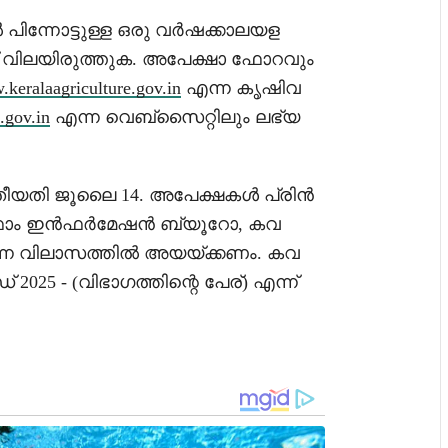
ിന്നോട്ടുള്ള ഒരു വർഷക്കാലയള
 വിലയിരുത്തുക. അപേക്ഷാ ഫോറവും
keralaagriculture.gov.in
എന്ന കൃഷിവ
.gov.in
എന്ന വെബ്‌സൈറ്റിലും ലഭ്യ
ീയതി ജൂലൈ 14. അപേക്ഷകൾ പ്രിൻ
ാം ഇൻഫർമേഷൻ ബ്യൂറോ, കവ
എന്ന വിലാസത്തിൽ അയയ്ക്കണം. കവ
025 - (വിഭാഗത്തിന്റെ പേര്) എന്ന്