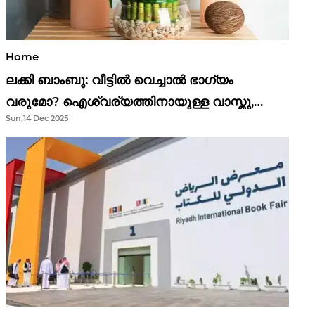
Home
ലക്കി ബാംബൂ: വീട്ടിൽ വെച്ചാൽ ഭാഗ്യം
വരുമോ? ഐശ്വര്യത്തിനായുള്ള വാസ്തു,
Sun,14 Dec 2025
ഫെങ് ഷൂയി വിശ്വാസങ്ങൾ