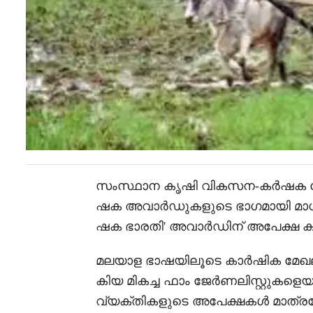
സംസ്ഥാന കൃഷി വികസന-കർഷക ക്ഷേ
ഷക അവാർഡുകളുടെ ഭാഗമായി മാധ്
ഷക ഭാരതി' അവാർഡിന് അപേക്ഷ ക്ഷ
മലയാള ഭാഷയിലൂടെ കാർഷിക മേഖലയ
കിയ മികച്ച ഫാം ജേർണലിസ്റ്റുകളെ
വ്യക്തികളുടെ അപേക്ഷകൾ മാത്രമ