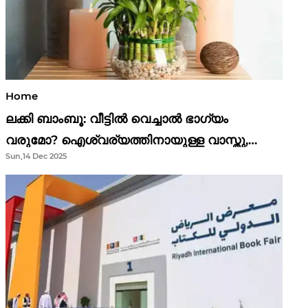
Home
ലക്കി ബാംബൂ: വീട്ടിൽ വെച്ചാൽ ഭാഗ്യം
വരുമോ? ഐശ്വര്യത്തിനായുള്ള വാസ്തു,
Sun,14 Dec 2025
ഫെങ് ഷൂയി വിശ്വാസങ്ങൾ