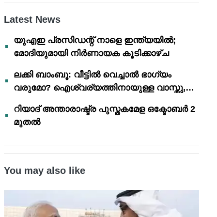
Latest News
യുഎഇ പ്രസിഡന്റ് നാളെ ഇന്ത്യയിൽ;
മോദിയുമായി നിർണായക കൂടിക്കാഴ്ച
ലക്കി ബാംബൂ: വീട്ടിൽ വെച്ചാൽ ഭാഗ്യം
വരുമോ? ഐശ്വര്യത്തിനായുള്ള വാസ്തു,
ഫെങ് ഷൂയി വിശ്വാസങ്ങൾ
റിയാദ് അന്താരാഷ്ട്ര പുസ്തകമേള ഒക്ടോബർ 2
മുതൽ
You may also like